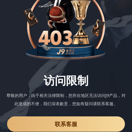
访问限制
尊敬的用户，由于相关法律限制，您所在地区无法访问J9产品，对
此造成的不便，我们深表歉意，您如有疑问请联系客服。
联系客服