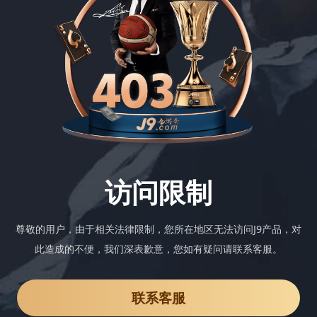
访问限制
尊敬的用户，由于相关法律限制，您所在地区无法访问J9产品，对
此造成的不便，我们深表歉意，您如有疑问请联系客服。
联系客服