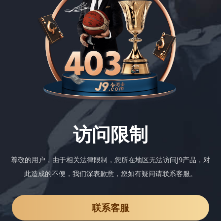
访问限制
尊敬的用户，由于相关法律限制，您所在地区无法访问J9产品，对
此造成的不便，我们深表歉意，您如有疑问请联系客服。
联系客服