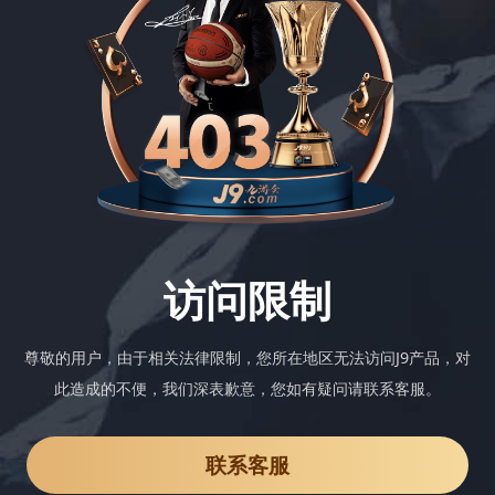
访问限制
尊敬的用户，由于相关法律限制，您所在地区无法访问J9产品，对
此造成的不便，我们深表歉意，您如有疑问请联系客服。
联系客服